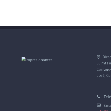
Dire
50 mts a
Contiguo
José, Cu
Tel
Emai