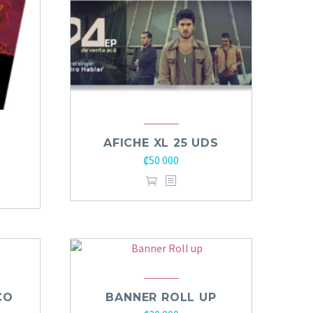
AFICHE XL 25 UDS
S
₡
50 000
CO
BANNER ROLL UP