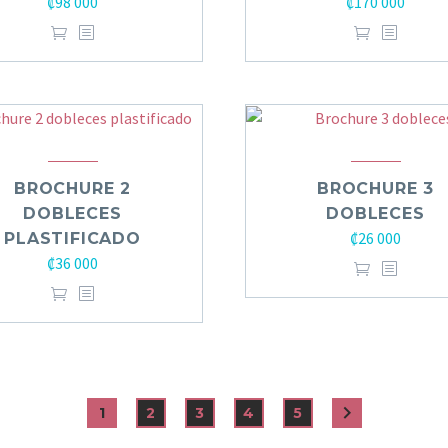
₡
98 000
₡
170 000
BROCHURE 2
BROCHURE 3
DOBLECES
DOBLECES
₡
26 000
PLASTIFICADO
₡
36 000
1
2
3
4
5