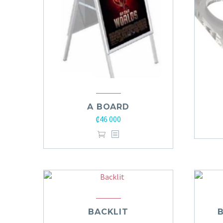
A BOARD
₡
46 000
BACKLIT