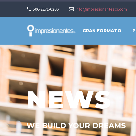
506-2271-0206
info@impresionantescr.com
GRAN FORMATO
P
NEWS
WE BUILD YOUR DREAMS