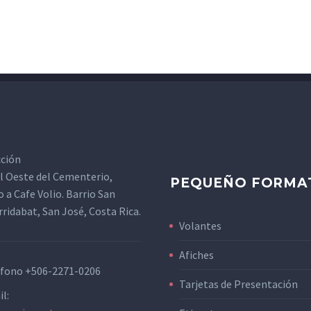
cción
l Oeste del Cementerio,
PEQUEÑO FORMA
 a Cafe Volio. Barrio San
rridabat, San José, Costa Rica.
Volantes
Afiches
éfono
+506-2271-0206
Tarjetas de Presentación
l: