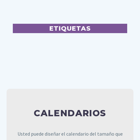
ETIQUETAS
Hechas en distintos papeles y gramajes, perfectas
ETIQUETAS
para identificar, mostrar y exhibir sus productos.
Personalícelas de muchas maneras, que abarcan
desde etiquetas para cuellos de botella, ropa,
zapatos, productos de belleza y comestibles, en
cartón o autoadhesivas.
CALENDARIOS
Usted puede diseñar el calendario del tamaño que
CALENDARIOS