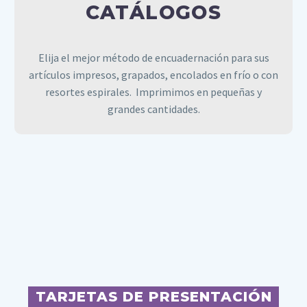
CATÁLOGOS
REVISTAS Y CATÁLOGOS
Elija el mejor método de encuadernación para sus
artículos impresos, grapados, encolados en frío o con
resortes espirales. Imprimimos en pequeñas y
grandes cantidades.
TARJETAS DE
PRESENTACIÓN
TARJETAS DE PRESENTACIÓN
Hay una tarjeta de presentación para cada línea de