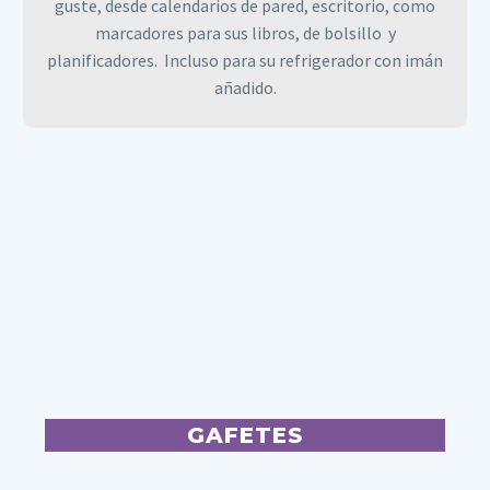
guste, desde calendarios de pared, escritorio, como
marcadores para sus libros, de bolsillo y
planificadores. Incluso para su refrigerador con imán
añadido.
GAFETES
GAFETES
Identifique a sus participantes en cada evento, utilice
el tamaño que guste y añada un cordón o prensa para