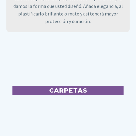
damos la forma que usted diseñó. Añada elegancia, al
plastificarlo brillante o mate y así tendrá mayor
protección y duración.
CARPETAS
CARPETAS
Personalice sus carpetas, en tamaño estándar hasta
convertirlas en portafolios, organice sus documentos
y presente su negocio o evento de forma ordenada,
haciendo resaltar su marca con cada oportunidad.