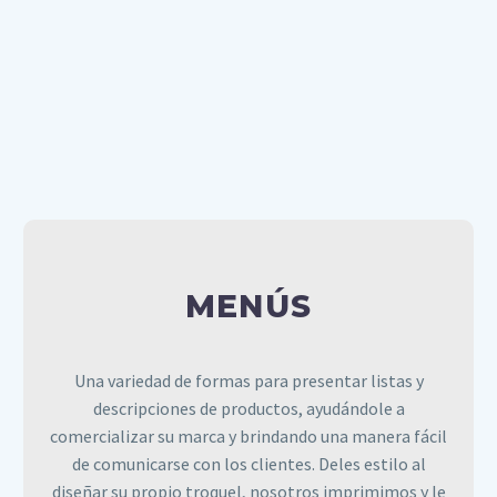
trabajo, por eso cause una excelente primera
impresión en reuniones de negocios, ferias
comerciales y visitas a clientes. Elija darle un acabado
brillante o mate, rígido o flexible, pero recuerde
siempre tenerlas a mano.
MENÚS
Una variedad de formas para presentar listas y
descripciones de productos, ayudándole a
MENÚS
comercializar su marca y brindando una manera fácil
de comunicarse con los clientes. Deles estilo al
diseñar su propio troquel, nosotros imprimimos y le