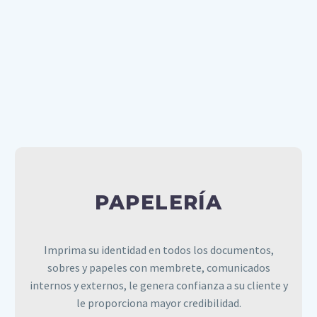
portarlo. Dele mayor rigidez al plastificarlo y así
quedará de recuerdo.
PAPELERÍA
PAPELERÍA
Imprima su identidad en todos los documentos,
sobres y papeles con membrete, comunicados
internos y externos, le genera confianza a su cliente y
le proporciona mayor credibilidad.